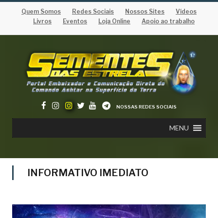
Quem Somos
Redes Sociais
Nossos Sites
Vídeos
Livros
Eventos
Loja Online
Apoio ao trabalho
NOSSAS REDES SOCIAIS
MENU
INFORMATIVO IMEDIATO