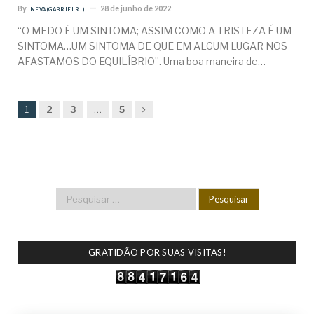
By
28 de junho de 2022
NEVA (GABRIEL RL)
“O MEDO É UM SINTOMA; ASSIM COMO A TRISTEZA É UM
SINTOMA…UM SINTOMA DE QUE EM ALGUM LUGAR NOS
AFASTAMOS DO EQUILÍBRIO”. Uma boa maneira de…
Next
1
2
3
…
5
GRATIDÃO POR SUAS VISITAS!