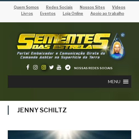
Quem Somos
Redes Sociais
Nossos Sites
Vídeos
Livros
Eventos
Loja Online
Apoio ao trabalho
NOSSAS REDES SOCIAIS
MENU
JENNY SCHILTZ