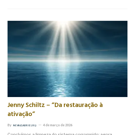
Jenny Schiltz – “Da restauração à
ativação”
By
4 de março de 2026
NEVA (GABRIEL RL)
Concluímos a limpeza do sistema corrompido; agora,