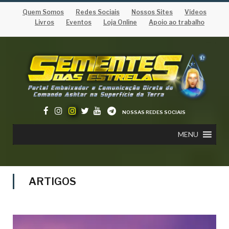
Quem Somos
Redes Sociais
Nossos Sites
Vídeos
Livros
Eventos
Loja Online
Apoio ao trabalho
NOSSAS REDES SOCIAIS
MENU
ARTIGOS