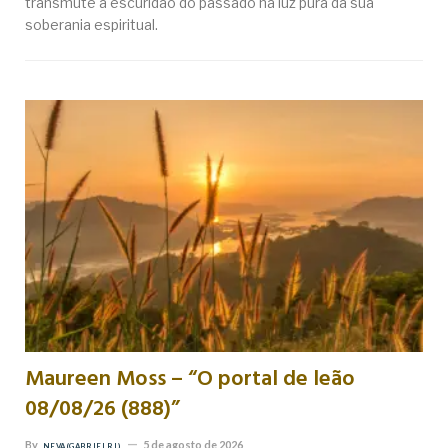
transmute a escuridão do passado na luz pura da sua
soberania espiritual.
Maureen Moss – “O portal de leão
08/08/26 (888)”
By
5 de agosto de 2026
NEVA (GABRIEL RL)