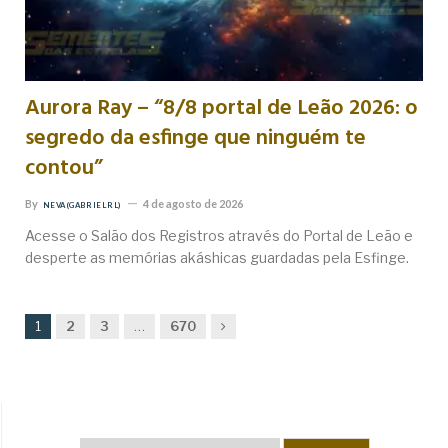
Aurora Ray – “8/8 portal de Leão 2026: o
segredo da esfinge que ninguém te
contou”
By
4 de agosto de 2026
NEVA (GABRIEL RL)
Acesse o Salão dos Registros através do Portal de Leão e
desperte as memórias akáshicas guardadas pela Esfinge.
Next
1
2
3
…
670