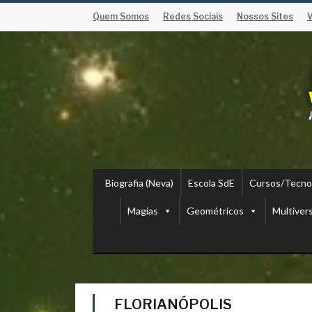
Quem Somos
Redes Sociais
Nossos Sites
Biografia (Neva)
Escola SdE
Cursos/Tecno
Magias
Geométricos
Multiver
FLORIANÓPOLIS