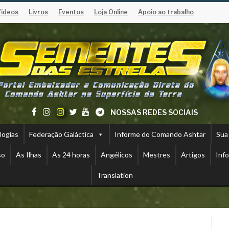
Vídeos
Livros
Eventos
Loja Online
Apoio ao trabalho
NOSSAS REDES SOCIAIS
logias
Federação Galáctica
Informe do Comando Ashtar
Sua
so
As Ilhas
As 24 horas
Angélicos
Mestres
Artigos
Inf
Translation