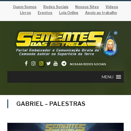
Quem Somos
Redes Sociais
Nossos Sites
Vídeos
Livros
Eventos
Loja Online
Apoio ao trabalho
NOSSAS REDES SOCIAIS
MENU
GABRIEL – PALESTRAS