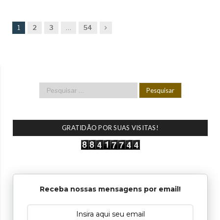
Next
1
2
3
…
54
GRATIDÃO POR SUAS VISITAS!
Receba nossas mensagens por email!