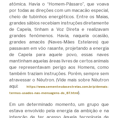
atômica. Havia o “Homem-Pássaro”, que voava
por todas as direções com um macacão especial,
cheio de tubinhos energéticos. Entre os Maias,
grandes sábios recebiam instruções diretamente
de Capela, tinham a Voz Direta e realizavam
grandes fenômenos. Havia, naquela ocasião,
grandes amacês (Naves-Mães Estelares) que
passavam em vôo rasante, projetando a energia
de Capela para aquele povo, essas naves
mantinham aquelas áreas livres de certos animais
que representavam perigo aos Homens, como
também traziam instruções. Porém, sempre sem
atravessar o Nêutron. (Vide mais sobre Nêutron
aqui:
https://www.sementesdasestrelas.com.br/p/demais-
).
termos-usados-nas-mensagens-do_87.html
Em um determinado momento, um grupo que
estava envolvido pela energia da ambição e na
intenção de ter acesso àquela tecnologia de