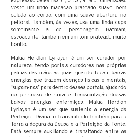
expressão deles nas 7ª, 6ª, 5ª, 4ª e 3ª dimensões.
Veste um lindo macacão prateado suave, bem
colado ao corpo, com uma suave abertura no
peitoral. Também, às vezes, usa uma linda capa
semelhante a do personagem Batmam,
esvoaçante, também em um tom prateado muito
bonito.
Malua Herdian Lyriayan é um ser curador por
natureza, tendo portais curadores nas próprias
palmas das mãos as quais, quando tocam baixas
energias que trazem doenças físicas e mentais,
“sugam-nas” para dentro desses portais, ajudando
no processo de cura e transmutação dessas
baixas energias enfermiças. Malua Herdian
Lyriayan é um ser que sustenta a energia da
Perfeição Divina, retransmitindo também para a
Terra a doçura da Deusa e a Perfeição da Fonte.
Está sempre auxiliando e transitando entre as