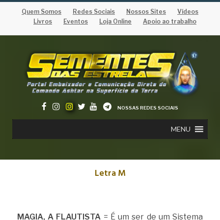
Quem Somos
Redes Sociais
Nossos Sites
Vídeos
Livros
Eventos
Loja Online
Apoio ao trabalho
NOSSAS REDES SOCIAIS
MENU
Letra M
MAGIA, A FLAUTISTA
= É um ser de um Sistema