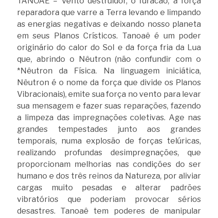
TANOAÊ = Vento destruidor, o furacão, a força
reparadora que varre a Terra levando e limpando
as energias negativas e deixando nosso planeta
em seus Planos Crísticos. Tanoaê é um poder
originário do calor do Sol e da força fria da Lua
que, abrindo o Nêutron (não confundir com o
*Nêutron da Física. Na linguagem iniciática,
Nêutron é o nome da força que divide os Planos
Vibracionais), emite sua força no vento para levar
sua mensagem e fazer suas reparações, fazendo
a limpeza das impregnações coletivas. Age nas
grandes tempestades junto aos grandes
temporais, numa explosão de forças telúricas,
realizando profundas desimpregnações, que
proporcionam melhorias nas condições do ser
humano e dos três reinos da Natureza, por aliviar
cargas muito pesadas e alterar padrões
vibratórios que poderiam provocar sérios
desastres. Tanoaê tem poderes de manipular