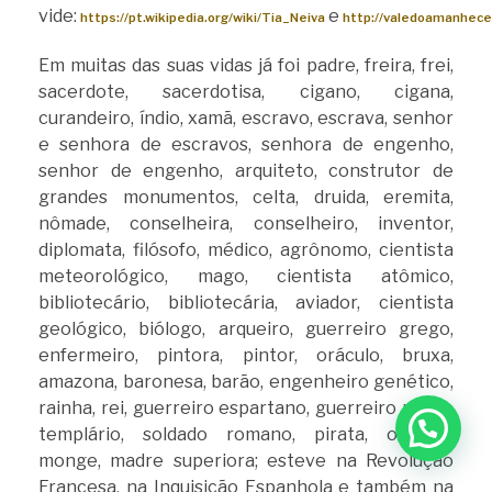
vide:
e
https://pt.wikipedia.org/wiki/Tia_Neiva
http://valedoamanhecer
Em muitas das suas vidas já foi padre, freira, frei,
sacerdote, sacerdotisa, cigano, cigana,
curandeiro, índio, xamã, escravo, escrava, senhor
e senhora de escravos, senhora de engenho,
senhor de engenho, arquiteto, construtor de
grandes monumentos, celta, druida, eremita,
nômade, conselheira, conselheiro, inventor,
diplomata, filósofo, médico, agrônomo, cientista
meteorológico, mago, cientista atômico,
bibliotecário, bibliotecária, aviador, cientista
geológico, biólogo, arqueiro, guerreiro grego,
enfermeiro, pintora, pintor, oráculo, bruxa,
amazona, baronesa, barão, engenheiro genético,
rainha, rei, guerreiro espartano, guerreiro persa,
templário, soldado romano, pirata, oráculo,
monge, madre superiora; esteve na Revolução
Francesa, na Inquisição Espanhola e também na