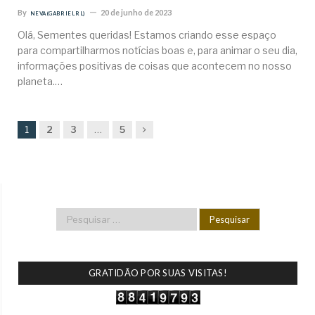
By
20 de junho de 2023
NEVA (GABRIEL RL)
Olá, Sementes queridas! Estamos criando esse espaço
para compartilharmos notícias boas e, para animar o seu dia,
informações positivas de coisas que acontecem no nosso
planeta.…
Next
1
2
3
…
5
GRATIDÃO POR SUAS VISITAS!