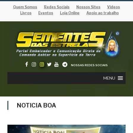
Quem Somos
Redes Sociais
Nossos Sites
Vídeos
Livros
Eventos
Loja Online
Apoio ao trabalho
NOSSAS REDES SOCIAIS
MENU
NOTICIA BOA