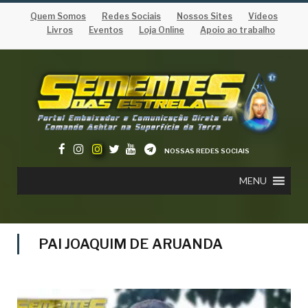
Quem Somos
Redes Sociais
Nossos Sites
Vídeos
Livros
Eventos
Loja Online
Apoio ao trabalho
NOSSAS REDES SOCIAIS
MENU
PAI JOAQUIM DE ARUANDA