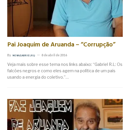
Pai Joaquim de Aruanda – “Corrupção”
By
8 de abril de 2016
NEVA (GABRIEL RL)
Veja mais sobre esse tema nos links abaixo: “Gabriel R.L: Os
falcões negros e como eles agem na política de um país
usando a energia do coletivo.”…