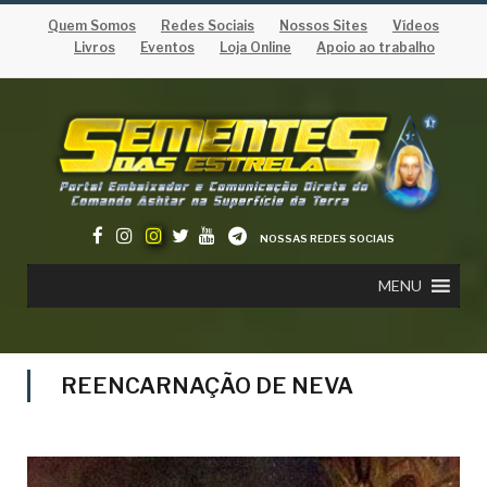
Quem Somos
Redes Sociais
Nossos Sites
Vídeos
Livros
Eventos
Loja Online
Apoio ao trabalho
NOSSAS REDES SOCIAIS
MENU
REENCARNAÇÃO DE NEVA