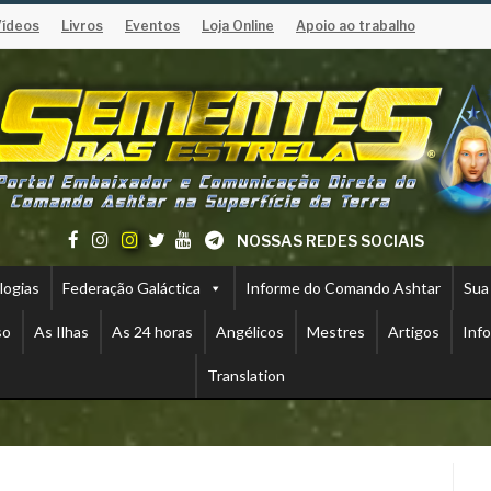
Vídeos
Livros
Eventos
Loja Online
Apoio ao trabalho
NOSSAS REDES SOCIAIS
logias
Federação Galáctica
Informe do Comando Ashtar
Sua
so
As Ilhas
As 24 horas
Angélicos
Mestres
Artigos
Inf
Translation