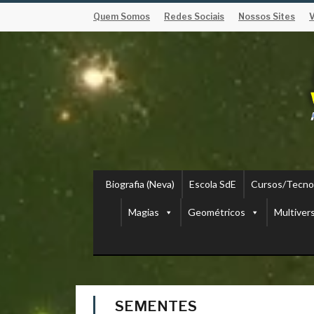
Quem Somos
Redes Sociais
Nossos Sites
Biografia (Neva)
Escola SdE
Cursos/Tecno
Magias
Geométricos
Multiver
SEMENTES