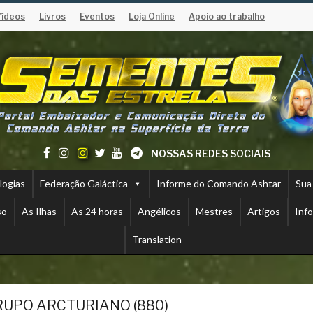
Vídeos
Livros
Eventos
Loja Online
Apoio ao trabalho
NOSSAS REDES SOCIAIS
logias
Federação Galáctica
Informe do Comando Ashtar
Sua
so
As Ilhas
As 24 horas
Angélicos
Mestres
Artigos
Inf
Translation
RUPO ARCTURIANO (880)