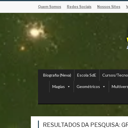
Quem Somos
Redes Sociais
Nossos Sites
Biografia (Neva)
Escola SdE
Cursos/Tecno
Magias
Geométricos
Multiver
RESULTADOS DA PESQUISA: G