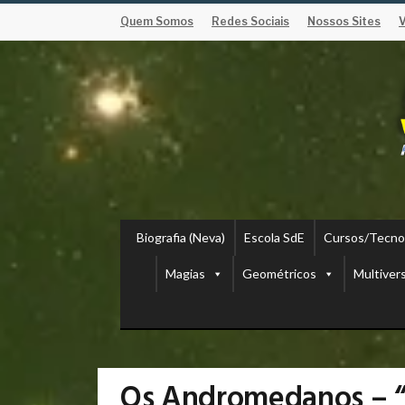
Quem Somos
Redes Sociais
Nossos Sites
Biografia (Neva)
Escola SdE
Cursos/Tecno
Magias
Geométricos
Multiver
Os Andromedanos – “