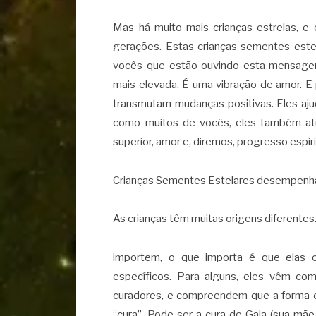
Mas há muito mais crianças estrelas, e
gerações. Estas crianças sementes este
vocês que estão ouvindo esta mensage
mais elevada. É uma vibração de amor. E
transmutam mudanças positivas. Eles aju
como muitos de vocês, eles também at
superior, amor e, diremos, progresso espirit
Crianças Sementes Estelares desempenh
As crianças têm muitas origens diferentes
importem, o que importa é que elas 
específicos. Para alguns, eles vêm c
curadores, e compreendem que a forma co
“cura”. Pode ser a cura de Gaia (sua mãe