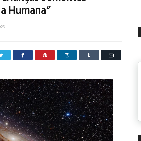
cia Humana”
023
Twitter
Facebook
Pinterest
LinkedIn
Tumblr
Email