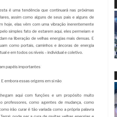
 esta é uma tendência que continuará nas próximas
lares, assim como alguns de seus pais e alguns de
m hoje, elas vêm com uma vibração inerentemente
 pelo simples fato de estarem aqui, eles permeiam e
dam na liberação de velhas energias mais densas. E
uam como portais, caminhos e âncoras de energia
ual e em todos os níveis – individual e coletivo.
am papéis importantes
. E embora essas origens em si não
chegam aqui com funções e um propósito muito
omo professores, como agentes de mudança, como
mo irão curar é tão variada como a própria palavra
 Terra), pode ser a cura de muitas velhas energias e