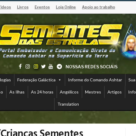
Vídeos
Livros
Eventos
Loja Online
Apoio ao trabalho
NOSSAS REDES SOCIAIS
logias
Federação Galáctica
Informe do Comando Ashtar
Sua
so
As Ilhas
As 24 horas
Angélicos
Mestres
Artigos
Inf
Translation
Crianças Sementes