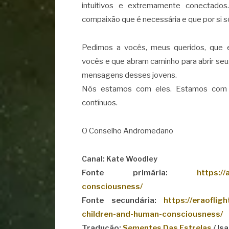
intuitivos e extremamente conectado
compaixão que é necessária e que por si só
Pedimos a vocês, meus queridos, que 
vocês e que abram caminho para abrir seu
mensagens desses jovens.
Nós estamos com eles. Estamos com 
contínuos.
O Conselho Andromedano
Canal: Kate Woodley
Fonte primária:
https:/
consciousness/
Fonte secundária:
https://eraofli
children-and-human-consciousness/
Tradução:
Sementes Das Estrelas
/ Is