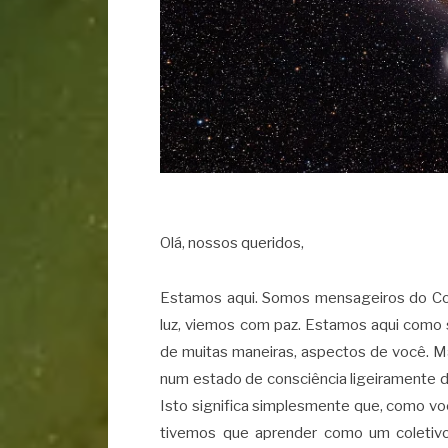
Olá, nossos queridos,
Estamos aqui. Somos mensageiros do C
luz, viemos com paz. Estamos aqui como 
de muitas maneiras, aspectos de você. 
num estado de consciência ligeiramente d
Isto significa simplesmente que, como vo
tivemos que aprender como um coletivo