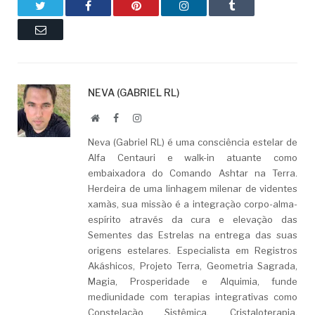
Twitter
Facebook
Pinterest
LinkedIn
Tumblr
Email
NEVA (GABRIEL RL)
Website
Facebook
LinkedIn
Neva (Gabriel RL) é uma consciência estelar de
Alfa Centauri e walk-in atuante como
embaixadora do Comando Ashtar na Terra.
Herdeira de uma linhagem milenar de videntes
xamãs, sua missão é a integração corpo-alma-
espírito através da cura e elevação das
Sementes das Estrelas na entrega das suas
origens estelares. Especialista em Registros
Akáshicos, Projeto Terra, Geometria Sagrada,
Magia, Prosperidade e Alquimia, funde
mediunidade com terapias integrativas como
Constelação Sistêmica, Cristaloterapia,