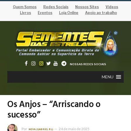
Quem Somos
Redes Sociais
Nossos Sites
Vídeos
Livros
Eventos
Loja Online
Apoio ao trabalho
NOSSAS REDES SOCIAIS
MENU
Os Anjos – “Arriscando o
sucesso”
Por
24 de maio de 2025
NEVA (GABRIEL RL)