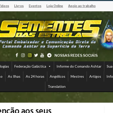
Vídeos
Livros
Eventos
Loja Online
Apoio ao trabalho
NOSSAS REDES SOCIAIS
logias
Federação Galáctica
Informe do Comando Ashtar
Sua
so
As Ilhas
As 24 horas
Angélicos
Mestres
Artigos
Inf
Translation
enção aos seus