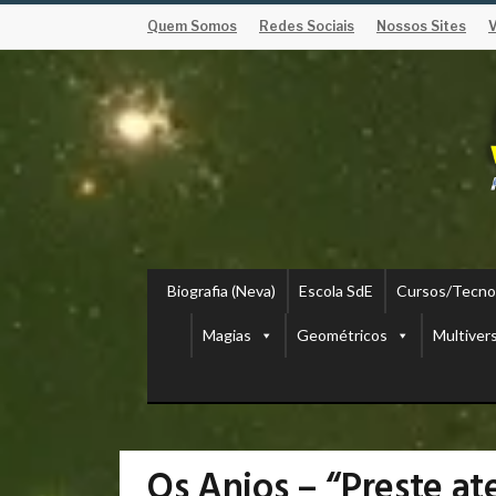
Quem Somos
Redes Sociais
Nossos Sites
Biografia (Neva)
Escola SdE
Cursos/Tecno
Magias
Geométricos
Multiver
Os Anjos – “Preste at