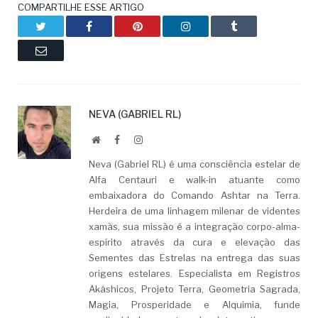
COMPARTILHE ESSE ARTIGO
Twitter
Facebook
Pinterest
LinkedIn
Tumblr
Email
NEVA (GABRIEL RL)
Website
Facebook
LinkedIn
Neva (Gabriel RL) é uma consciência estelar de
Alfa Centauri e walk-in atuante como
embaixadora do Comando Ashtar na Terra.
Herdeira de uma linhagem milenar de videntes
xamãs, sua missão é a integração corpo-alma-
espírito através da cura e elevação das
Sementes das Estrelas na entrega das suas
origens estelares. Especialista em Registros
Akáshicos, Projeto Terra, Geometria Sagrada,
Magia, Prosperidade e Alquimia, funde