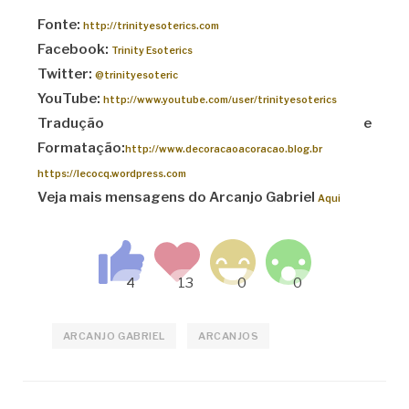
Fonte:
http://trinityesoterics.com
Facebook:
Trinity Esoterics
Twitter:
@trinityesoteric
YouTube:
http://www.youtube.com/user/trinityesoterics
Tradução e
Formatação:
http://www.decoracaoacoracao.blog.br
https://lecocq.wordpress.com
Veja mais mensagens do Arcanjo Gabriel
Aqui
ARCANJO GABRIEL
ARCANJOS