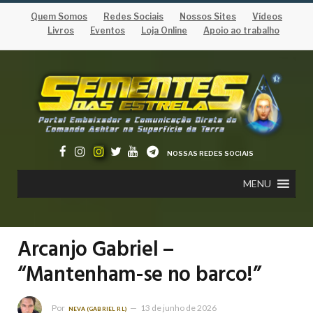
Quem Somos
Redes Sociais
Nossos Sites
Vídeos
Livros
Eventos
Loja Online
Apoio ao trabalho
NOSSAS REDES SOCIAIS
MENU
Arcanjo Gabriel –
“Mantenham-se no barco!”
Por
13 de junho de 2026
NEVA (GABRIEL RL)