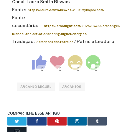
Canal: Laura Smith Biswas
Fonte:
https://laura-smith-biswas-793e.mykajabi.com/
Fonte
secundária:
https://eraoflight.com/2025/06/23/archangel-
michael-the-art-of-anchoring-higher-energies/
Tradução:
/ Patricia Leodoro
Sementes das Estrelas
ARCANJO MIGUEL
ARCANJOS
COMPARTILHE ESSE ARTIGO
Twitter
Facebook
Pinterest
LinkedIn
Tumblr
Email