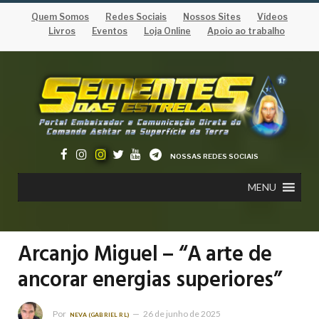
Quem Somos
Redes Sociais
Nossos Sites
Vídeos
Livros
Eventos
Loja Online
Apoio ao trabalho
NOSSAS REDES SOCIAIS
MENU
Arcanjo Miguel – “A arte de
ancorar energias superiores”
Por
26 de junho de 2025
NEVA (GABRIEL RL)