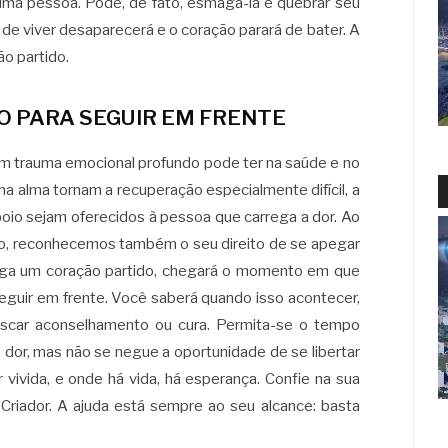
 uma pessoa. Pode, de fato, esmagá-la e quebrar seu
e de viver desaparecerá e o coração parará de bater. A
ão partido.
O PARA SEGUIR EM FRENTE
m trauma emocional profundo pode ter na saúde e no
a alma tornam a recuperação especialmente difícil, a
o sejam oferecidos à pessoa que carrega a dor. Ao
to, reconhecemos também o seu direito de se apegar
rega um coração partido, chegará o momento em que
 seguir em frente. Você saberá quando isso acontecer,
uscar aconselhamento ou cura. Permita-se o tempo
a dor, mas não se negue a oportunidade de se libertar
r vivida, e onde há vida, há esperança. Confie na sua
o Criador. A ajuda está sempre ao seu alcance: basta