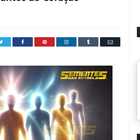
6
Twitter
Facebook
Pinterest
LinkedIn
Tumblr
Email