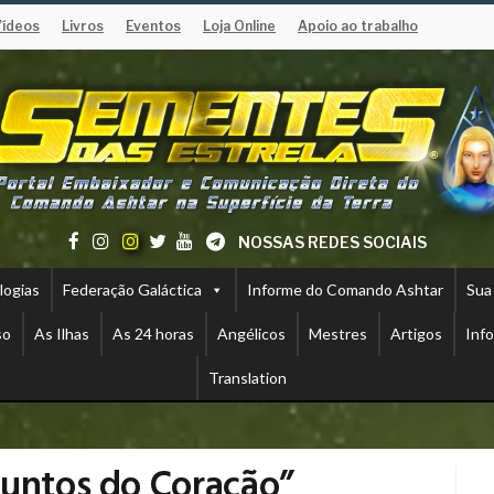
Vídeos
Livros
Eventos
Loja Online
Apoio ao trabalho
NOSSAS REDES SOCIAIS
logias
Federação Galáctica
Informe do Comando Ashtar
Sua
so
As Ilhas
As 24 horas
Angélicos
Mestres
Artigos
Inf
Translation
suntos do Coração”