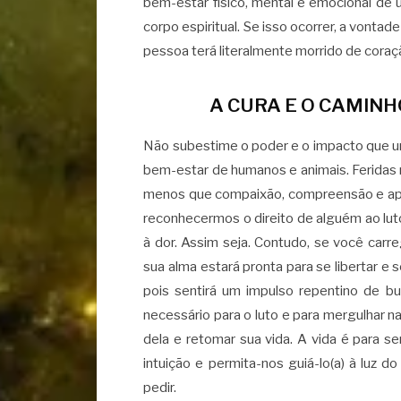
bem-estar físico, mental e emocional de
corpo espiritual. Se isso ocorrer, a vontad
pessoa terá literalmente morrido de coraç
A CURA E O CAMINH
Não subestime o poder e o impacto que u
bem-estar de humanos e animais. Feridas n
menos que compaixão, compreensão e apoi
reconhecermos o direito de alguém ao lu
à dor. Assim seja. Contudo, se você car
sua alma estará pronta para se libertar e
pois sentirá um impulso repentino de b
necessário para o luto e para mergulhar n
dela e retomar sua vida. A vida é para se
intuição e permita-nos guiá-lo(a) à luz d
pedir.