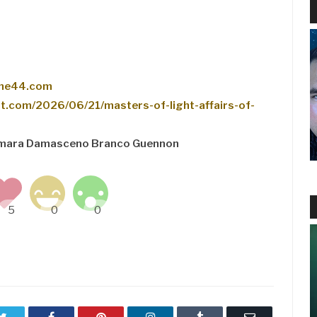
rane44.com
ght.com/2026/06/21/masters-of-light-affairs-of-
samara Damasceno Branco Guennon
Twitter
Facebook
Pinterest
LinkedIn
Tumblr
Email