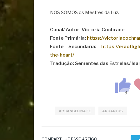
NÓS SOMOS os Mestres da Luz.
Canal/ Autor: Victoria Cochrane
Fonte Primária:
https://victoriacoch
Fonte Secundária:
https://eraofli
the-heart/
Tradução: Sementes das Estrelas/ I
ARCANGELINA FÉ
ARCANJOS
COMPARTILHE ESSE ARTIGO