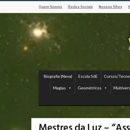
Quem Somos
Redes Sociais
Nossos Sites
Biografia (Neva)
Escola SdE
Cursos/Tecno
Magias
Geométricos
Multiver
Mestres da Luz – “As