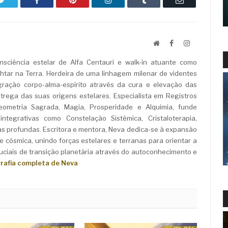
Website
Facebook
LinkedIn
sciência estelar de Alfa Centauri e walk-in atuante como
ar na Terra. Herdeira de uma linhagem milenar de videntes
ração corpo-alma-espírito através da cura e elevação das
rega das suas origens estelares. Especialista em Registros
Geometria Sagrada, Magia, Prosperidade e Alquimia, funde
ntegrativas como Constelação Sistêmica, Cristaloterapia,
as profundas. Escritora e mentora, Neva dedica-se à expansão
e cósmica, unindo forças estelares e terranas para orientar a
iais de transição planetária através do autoconhecimento e
grafia completa de Neva