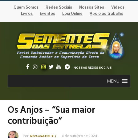
Quem Somos
Redes Sociais
Nossos Sites
Vídeos
Livros
Eventos
Loja Online
Apoio ao trabalho
NOSSAS REDES SOCIAIS
MENU
Os Anjos – “Sua maior
contribuição”
Por
6 de outubro de 2024
NEVA (GABRIEL RL)