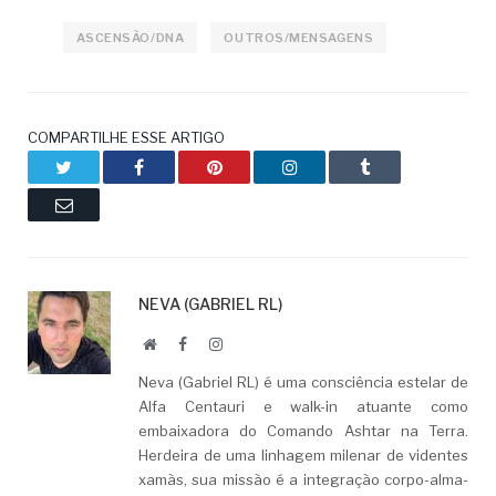
ASCENSÃO/DNA
OUTROS/MENSAGENS
COMPARTILHE ESSE ARTIGO
Twitter
Facebook
Pinterest
LinkedIn
Tumblr
Email
NEVA (GABRIEL RL)
Website
Facebook
LinkedIn
Neva (Gabriel RL) é uma consciência estelar de
Alfa Centauri e walk-in atuante como
embaixadora do Comando Ashtar na Terra.
Herdeira de uma linhagem milenar de videntes
xamãs, sua missão é a integração corpo-alma-