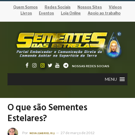
Quem Somos
Redes Sociais
Nossos Sites
Vídeos
Livros
Eventos
Loja Online
Apoio ao trabalho
NOSSAS REDES SOCIAIS
MENU
O que são Sementes
Estelares?
Por
27 de março de 2012
NEVA (GABRIEL RL)