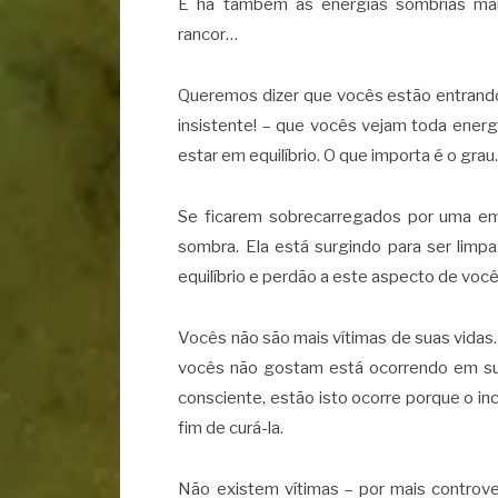
E há também as energias sombrias mais 
rancor…
Queremos dizer que vocês estão entrand
insistente! – que vocês vejam toda ener
estar em equilíbrio. O que importa é o gra
Se ficarem sobrecarregados por uma e
sombra. Ela está surgindo para ser limp
equilíbrio e perdão a este aspecto de você
Vocês não são mais vítimas de suas vida
vocês não gostam está ocorrendo em su
consciente, estão isto ocorre porque o i
fim de curá-la.
Não existem vítimas – por mais controve