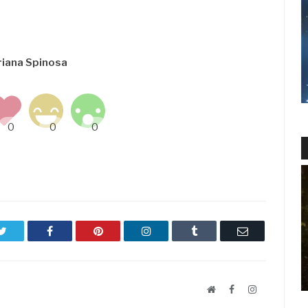
riana Spinosa
Twitter
Facebook
Pinterest
LinkedIn
Tumblr
Email
Website
Facebook
LinkedIn