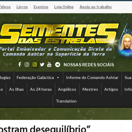
Vídeos
Livros
Eventos
Loja Online
Apoio ao trabalho
NOSSAS REDES SOCIAIS
logias
Federação Galáctica
Informe do Comando Ashtar
Sua
so
As Ilhas
As 24 horas
Angélicos
Mestres
Artigos
Inf
Translation
stram desequilíbrio”