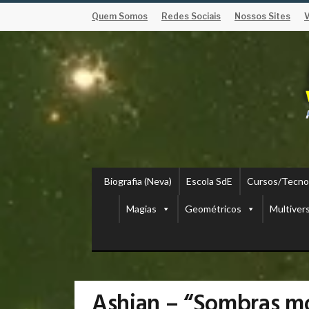
Quem Somos
Redes Sociais
Nossos Sites
Biografia (Neva)
Escola SdE
Cursos/Tecno
Magias
Geométricos
Multiver
Ashian – “Sombras mo