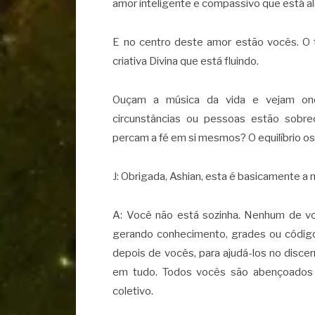
amor inteligente e compassivo que está a
E no centro deste amor estão vocês. O
criativa Divina que está fluindo.
Ouçam a música da vida e vejam ond
circunstâncias ou pessoas estão sobr
percam a fé em si mesmos? O equilíbrio os 
J: Obrigada, Ashian, esta é basicamente a
A: Você não está sozinha. Nenhum de voc
gerando conhecimento, grades ou códig
depois de vocês, para ajudá-los no disce
em tudo. Todos vocês são abençoados p
coletivo.