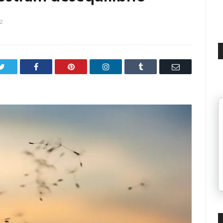
22
Twitter
Facebook
Pinterest
LinkedIn
Tumblr
Email