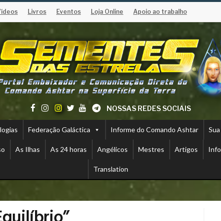
Vídeos
Livros
Eventos
Loja Online
Apoio ao trabalho
NOSSAS REDES SOCIAIS
logias
Federação Galáctica
Informe do Comando Ashtar
Sua
so
As Ilhas
As 24 horas
Angélicos
Mestres
Artigos
Inf
Translation
quilíbrio”