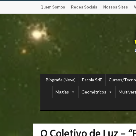
Quem Somos
Redes Sociais
Nossos Sites
Biografia (Neva)
Escola SdE
Cursos/Tecno
Magias
Geométricos
Multiver
O Coletivo de Luz – “E