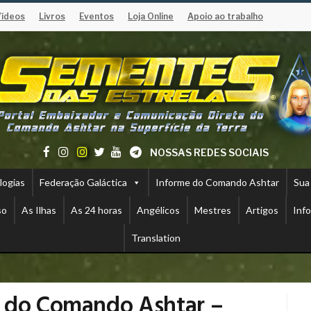
Vídeos
Livros
Eventos
Loja Online
Apoio ao trabalho
NOSSAS REDES SOCIAIS
logias
Federação Galáctica
Informe do Comando Ashtar
Sua
so
As Ilhas
As 24 horas
Angélicos
Mestres
Artigos
Inf
Translation
e do Comando Ashtar –