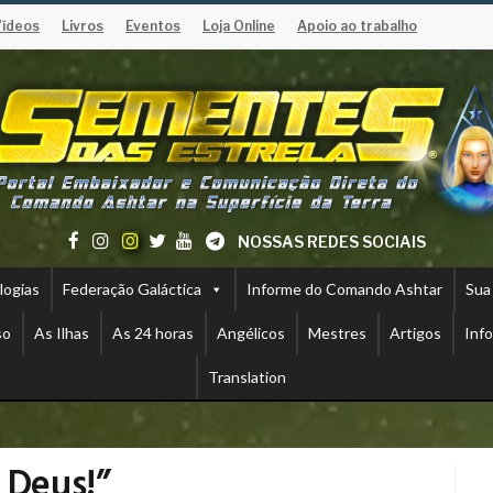
Vídeos
Livros
Eventos
Loja Online
Apoio ao trabalho
NOSSAS REDES SOCIAIS
logias
Federação Galáctica
Informe do Comando Ashtar
Sua
so
As Ilhas
As 24 horas
Angélicos
Mestres
Artigos
Inf
Translation
 Deus!”