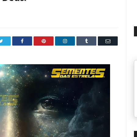
Twitter
Facebook
Pinterest
LinkedIn
Tumblr
Email