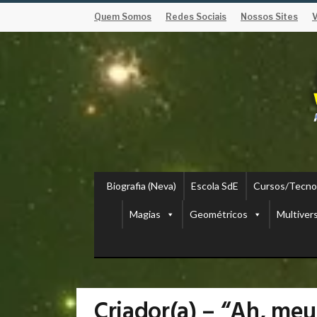
Quem Somos
Redes Sociais
Nossos Sites
Biografia (Neva)
Escola SdE
Cursos/Tecno
Magias
Geométricos
Multiver
Criador(a) – “Ah, meu