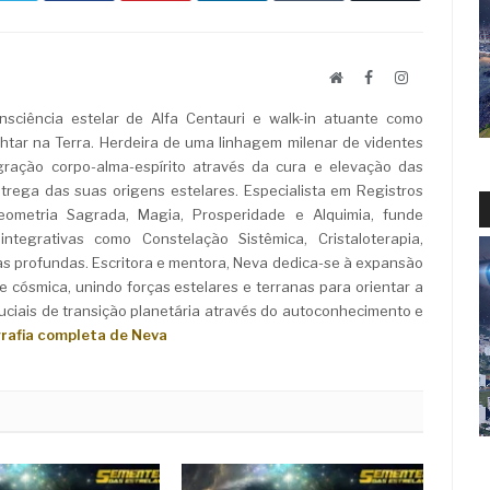
Website
Facebook
LinkedIn
sciência estelar de Alfa Centauri e walk-in atuante como
ar na Terra. Herdeira de uma linhagem milenar de videntes
ração corpo-alma-espírito através da cura e elevação das
rega das suas origens estelares. Especialista em Registros
Geometria Sagrada, Magia, Prosperidade e Alquimia, funde
ntegrativas como Constelação Sistêmica, Cristaloterapia,
as profundas. Escritora e mentora, Neva dedica-se à expansão
e cósmica, unindo forças estelares e terranas para orientar a
iais de transição planetária através do autoconhecimento e
grafia completa de Neva