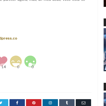
rdpress.co
Twitter
Facebook
Pinterest
LinkedIn
Tumblr
Email