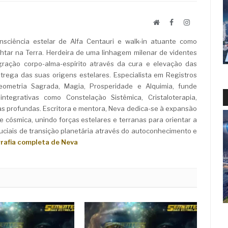
Website
Facebook
LinkedIn
sciência estelar de Alfa Centauri e walk-in atuante como
ar na Terra. Herdeira de uma linhagem milenar de videntes
ração corpo-alma-espírito através da cura e elevação das
rega das suas origens estelares. Especialista em Registros
Geometria Sagrada, Magia, Prosperidade e Alquimia, funde
ntegrativas como Constelação Sistêmica, Cristaloterapia,
as profundas. Escritora e mentora, Neva dedica-se à expansão
e cósmica, unindo forças estelares e terranas para orientar a
iais de transição planetária através do autoconhecimento e
grafia completa de Neva