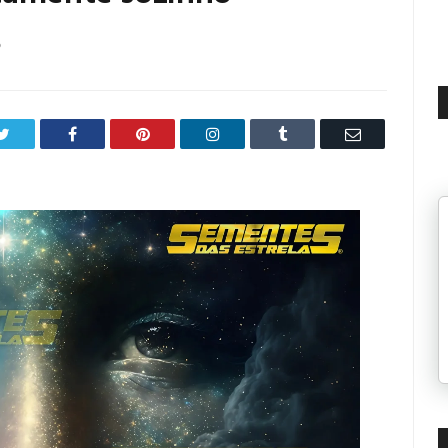
6
Twitter
Facebook
Pinterest
LinkedIn
Tumblr
Email