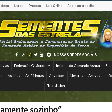
Vídeos
Livros
Eventos
Loja Online
Apoio ao trabalho
NOSSAS REDES SOCIAIS
logias
Federação Galáctica
Informe do Comando Ashtar
Sua
so
As Ilhas
As 24 horas
Angélicos
Mestres
Artigos
Inf
Translation
tamente sozinho”