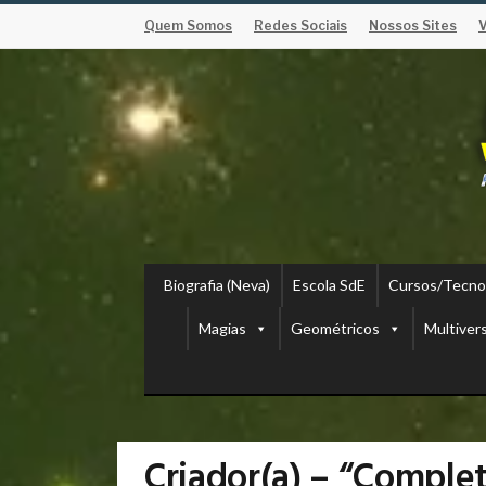
Quem Somos
Redes Sociais
Nossos Sites
Biografia (Neva)
Escola SdE
Cursos/Tecno
Magias
Geométricos
Multiver
Criador(a) – “Comple