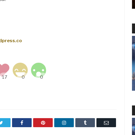
rdpress.co
Twitter
Facebook
Pinterest
LinkedIn
Tumblr
Email