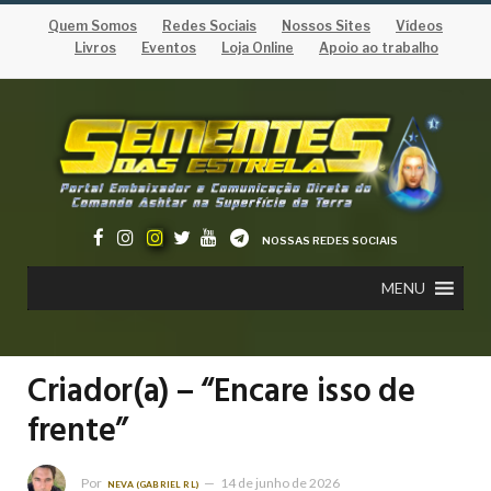
Quem Somos
Redes Sociais
Nossos Sites
Vídeos
Livros
Eventos
Loja Online
Apoio ao trabalho
NOSSAS REDES SOCIAIS
MENU
Criador(a) – “Encare isso de
frente”
Por
14 de junho de 2026
NEVA (GABRIEL RL)