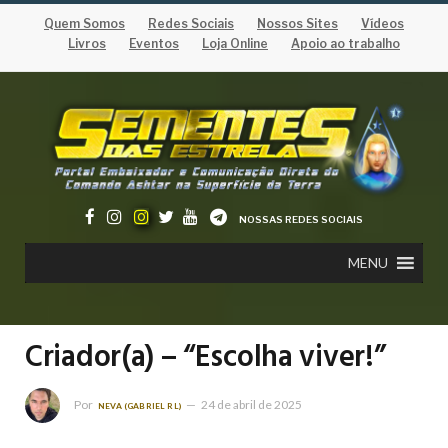
Quem Somos
Redes Sociais
Nossos Sites
Vídeos
Livros
Eventos
Loja Online
Apoio ao trabalho
NOSSAS REDES SOCIAIS
MENU
Criador(a) – “Escolha viver!”
Por
24 de abril de 2025
NEVA (GABRIEL RL)