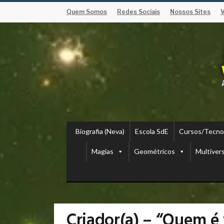
Quem Somos
Redes Sociais
Nossos Sites
Biografia (Neva)
Escola SdE
Cursos/Tecno
Magias
Geométricos
Multiver
Criador(a) – “Quem é