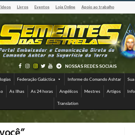
Vídeos
Livros
Eventos
Loja Online
Apoio ao trabalho
NOSSAS REDES SOCIAIS
logias
Federação Galáctica
Informe do Comando Ashtar
Sua
so
As Ilhas
As 24 horas
Angélicos
Mestres
Artigos
Inf
Translation
 você”