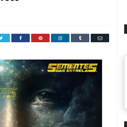
5
Twitter
Facebook
Pinterest
LinkedIn
Tumblr
Email