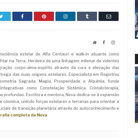
Twitter
Facebook
Pinterest
LinkedIn
Tumblr
Email
Website
Facebook
LinkedIn
sciência estelar de Alfa Centauri e walk-in atuante como
ar na Terra. Herdeira de uma linhagem milenar de videntes
ração corpo-alma-espírito através da cura e elevação das
rega das suas origens estelares. Especialista em Registros
Geometria Sagrada, Magia, Prosperidade e Alquimia, funde
ntegrativas como Constelação Sistêmica, Cristaloterapia,
as profundas. Escritora e mentora, Neva dedica-se à expansão
e cósmica, unindo forças estelares e terranas para orientar a
iais de transição planetária através do autoconhecimento e
grafia completa de Neva