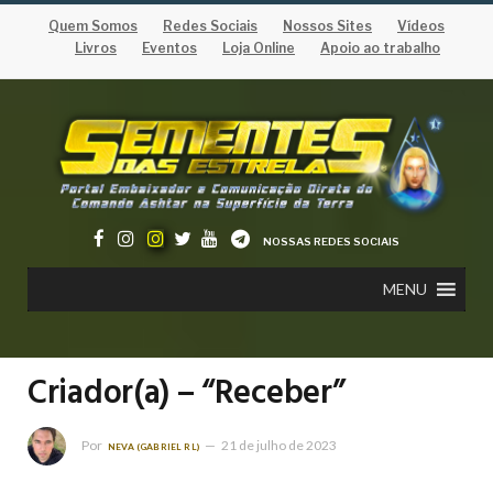
Quem Somos
Redes Sociais
Nossos Sites
Vídeos
Livros
Eventos
Loja Online
Apoio ao trabalho
NOSSAS REDES SOCIAIS
MENU
Criador(a) – “Receber”
Por
21 de julho de 2023
NEVA (GABRIEL RL)