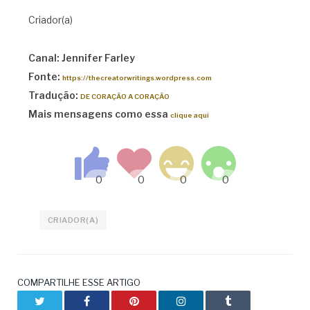
Criador(a)
Canal: Jennifer Farley
Fonte:
https://thecreatorwritings.wordpress.com
Tradução:
DE CORAÇÃO A CORAÇÃO
Mais mensagens como essa
clique aqui
CRIADOR(A)
COMPARTILHE ESSE ARTIGO
Twitter
Facebook
Pinterest
LinkedIn
Tumblr