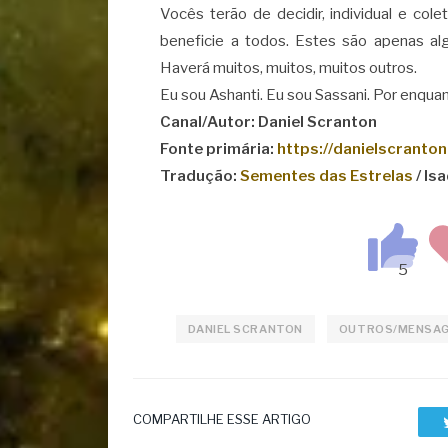
Vocês terão de decidir, individual e co
beneficie a todos. Estes são apenas alg
Haverá muitos, muitos, muitos outros.
Eu sou Ashanti. Eu sou Sassani. Por enqua
Canal/Autor: Daniel Scranton
Fonte primária:
https://danielscranto
Tradução:
Sementes das Estrelas
/ Is
DANIEL SCRANTON
OUTROS/MENSA
COMPARTILHE ESSE ARTIGO