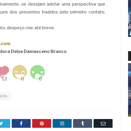
letivamente, se desejam adotar uma perspectiva que
uns dos presentes trazidos pelo primeiro contato.
nto, despeço-me; até breve.
n.com
adora Delya Damasceno Branco
GENS
Twitter
Facebook
Pinterest
LinkedIn
Tumblr
Email