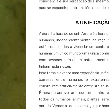
consciência e sua percepção de si mesmo.
para se expandir, para irem além de onde 
A UNIFICAÇ
Agora é a hora de se unir. Agora é a hora
humanos, independentemente de raça, re
estão destinados a vivenciar um contat
humana, um único mundo, uma única comun
com pessoas com quem, anteriormente,
tinham nada a dizer.
Isso torna o evento uma experiência unifi
barreiras entre humanos e extraterr
construíram artificialmente entre si e seu
É hora de aproveitar o que todos nós t
todos os humanos, animais, plantas, ser
partido. Vemos a todos como iguais e hon