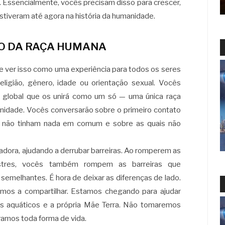
 Essencialmente, vocês precisam disso para crescer,
estiveram até agora na história da humanidade.
ÃO DA RAÇA HUMANA
 de ver isso como uma experiência para todos os seres
ligião, gênero, idade ou orientação sexual. Vocês
o global que os unirá como um só — uma única raça
idade. Vocês conversarão sobre o primeiro contato
 não tinham nada em comum e sobre as quais não
cadora, ajudando a derrubar barreiras. Ao romperem as
estres, vocês também rompem as barreiras que
s semelhantes. É hora de deixar as diferenças de lado.
emos a compartilhar. Estamos chegando para ajudar
es aquáticos e a própria Mãe Terra. Não tomaremos
ramos toda forma de vida.