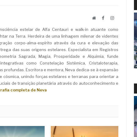
Website
Facebook
LinkedIn
sciência estelar de Alfa Centauri e walk-in atuante como
ar na Terra. Herdeira de uma linhagem milenar de videntes
ração corpo-alma-espírito através da cura e elevação das
rega das suas origens estelares. Especialista em Registros
Geometria Sagrada, Magia, Prosperidade e Alquimia, funde
ntegrativas como Constelação Sistêmica, Cristaloterapia,
as profundas. Escritora e mentora, Neva dedica-se à expansão
e cósmica, unindo forças estelares e terranas para orientar a
iais de transição planetária através do autoconhecimento e
grafia completa de Neva