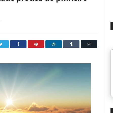
6
Twitter
Facebook
Pinterest
LinkedIn
Tumblr
Email