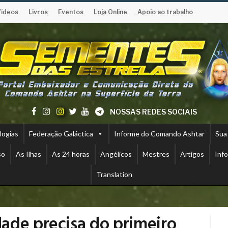
Vídeos
Livros
Eventos
Loja Online
Apoio ao trabalho
NOSSAS REDES SOCIAIS
logias
Federação Galáctica
Informe do Comando Ashtar
Sua
so
As Ilhas
As 24 horas
Angélicos
Mestres
Artigos
Inf
Translation
ade precisa do primeiro