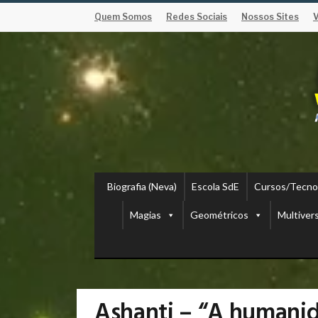
Quem Somos
Redes Sociais
Nossos Sites
Biografia (Neva)
Escola SdE
Cursos/Tecno
Magias
Geométricos
Multiver
Ashanti – “A humanid