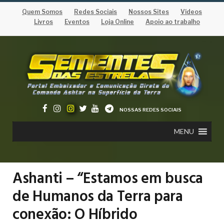
Quem Somos
Redes Sociais
Nossos Sites
Vídeos
Livros
Eventos
Loja Online
Apoio ao trabalho
NOSSAS REDES SOCIAIS
MENU
Ashanti – “Estamos em busca
de Humanos da Terra para
conexão: O Híbrido