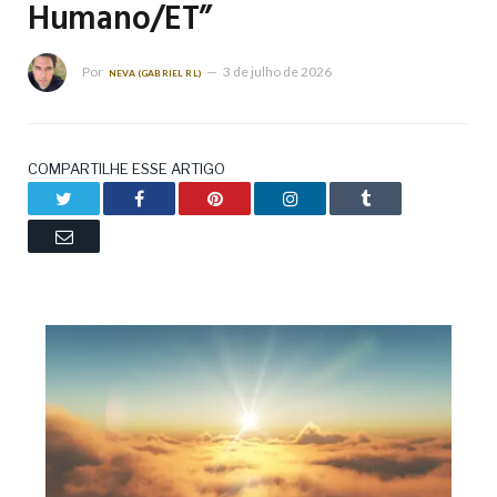
Humano/ET”
Por
3 de julho de 2026
NEVA (GABRIEL RL)
COMPARTILHE ESSE ARTIGO
Twitter
Facebook
Pinterest
LinkedIn
Tumblr
Email