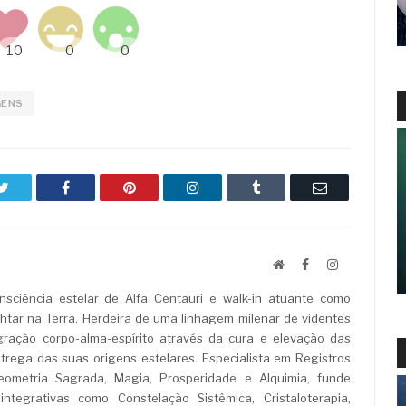
GENS
Twitter
Facebook
Pinterest
LinkedIn
Tumblr
Email
Website
Facebook
LinkedIn
sciência estelar de Alfa Centauri e walk-in atuante como
ar na Terra. Herdeira de uma linhagem milenar de videntes
ração corpo-alma-espírito através da cura e elevação das
rega das suas origens estelares. Especialista em Registros
Geometria Sagrada, Magia, Prosperidade e Alquimia, funde
ntegrativas como Constelação Sistêmica, Cristaloterapia,