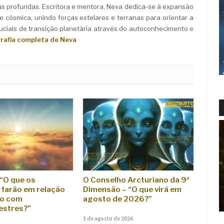
as profundas. Escritora e mentora, Neva dedica-se à expansão
e cósmica, unindo forças estelares e terranas para orientar a
iais de transição planetária através do autoconhecimento e
grafia completa de Neva
 “O que os
O Conselho Arcturiano da 9ª
farão em relação
Dimensão – “O que virá em
to com
agosto de 2026?”
estres?”
1 de agosto de 2026