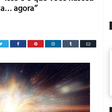
ça… agora”
Twitter
Facebook
Pinterest
LinkedIn
Tumblr
Email