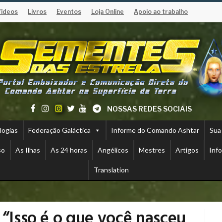
Vídeos
Livros
Eventos
Loja Online
Apoio ao trabalho
NOSSAS REDES SOCIAIS
logias
Federação Galáctica
Informe do Comando Ashtar
Sua
so
As Ilhas
As 24 horas
Angélicos
Mestres
Artigos
Inf
Translation
 “Isso é o que você nasceu