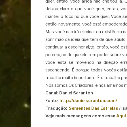
quer, então, você ainda não chegou lá.
deixou claro o que você quer, então, v
manter o foco no que você quer. Você se
então, novamente, você está empoderado
Mas você não irá eliminar da existência 
abrir mão da ideia que têm de que aquil
continuar a escolher algo, então, você e
percepção de que ele tem poder sobre você
você está se movendo na direção err
ascendendo. É porque todos vocês estão 
trabalho muito importante. É o trabalho pa
Nós somos Os Criadores, e nós amamos m
Canal: Daniel Scranton
Fonte:
http://danielscranton.com/
Tradução:
Sementes Das Estrelas
/ I
Veja mais mensagens como essa
Aqui