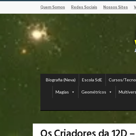
Quem Somos
Redes Sociais
Nossos Sites
Biografia (Neva)
Escola SdE
Cursos/Tecno
Magias
Geométricos
Multiver
Os Criadores da 12D –