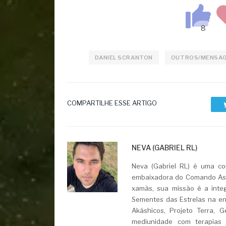
DANIEL SCRANTON
OUTROS/MENSA
COMPARTILHE ESSE ARTIGO
NEVA (GABRIEL RL)
Neva (Gabriel RL) é uma con
embaixadora do Comando Asht
xamãs, sua missão é a integ
Sementes das Estrelas na ent
Akáshicos, Projeto Terra, 
mediunidade com terapias i