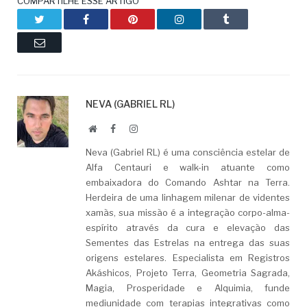
COMPARTILHE ESSE ARTIGO
Twitter
Facebook
Pinterest
LinkedIn
Tumblr
Email
NEVA (GABRIEL RL)
Website
Facebook
LinkedIn
Neva (Gabriel RL) é uma consciência estelar de
Alfa Centauri e walk-in atuante como
embaixadora do Comando Ashtar na Terra.
Herdeira de uma linhagem milenar de videntes
xamãs, sua missão é a integração corpo-alma-
espírito através da cura e elevação das
Sementes das Estrelas na entrega das suas
origens estelares. Especialista em Registros
Akáshicos, Projeto Terra, Geometria Sagrada,
Magia, Prosperidade e Alquimia, funde
mediunidade com terapias integrativas como