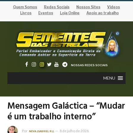
Quem Somos
Redes Sociais
Nossos Sites
Vídeos
Livros
Eventos
Loja Online
Apoio ao trabalho
NOSSAS REDES SOCIAIS
MENU
Mensagem Galáctica – “Mudar
é um trabalho interno”
Por
8 de julho de 2026
NEVA (GABRIEL RL)