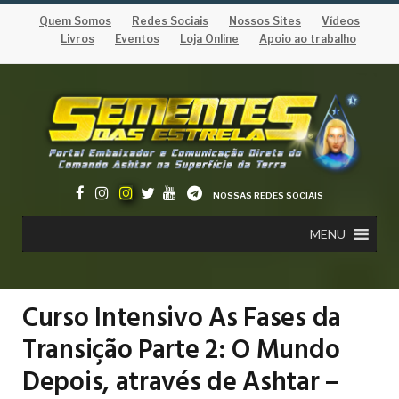
Quem Somos
Redes Sociais
Nossos Sites
Vídeos
Livros
Eventos
Loja Online
Apoio ao trabalho
NOSSAS REDES SOCIAIS
MENU
Curso Intensivo As Fases da
Transição Parte 2: O Mundo
Depois, através de Ashtar –