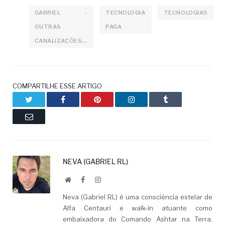
GABRIEL -
TECNOLOGIA
TECNOLOGIAS
OUTRAS
PAGA
CANALIZAÇÕES...
COMPARTILHE ESSE ARTIGO
Twitter
Facebook
Pinterest
LinkedIn
Tumblr
Email
NEVA (GABRIEL RL)
Website
Facebook
LinkedIn
Neva (Gabriel RL) é uma consciência estelar de
Alfa Centauri e walk-in atuante como
embaixadora do Comando Ashtar na Terra.