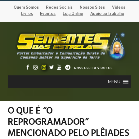
Quem Somos
Redes Sociais
Nossos Sites
Vídeos
Livros
Eventos
Loja Online
Apoio ao trabalho
NOSSAS REDES SOCIAIS
MENU
O QUE É “O
REPROGRAMADOR”
MENCIONADO PELO PLÊIADES