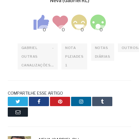
Neva (Gabriel RL)
GABRIEL -
NOTA
NOTAS
OUTROS
OUTRAS
PLEIADES
DIÁRIAS
CANALIZAÇÕES...
1
COMPARTILHE ESSE ARTIGO
Twitter
Facebook
Pinterest
LinkedIn
Tumblr
Email