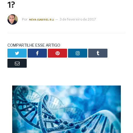
1?
Por
3 de fevereiro de 2017
NEVA (GABRIEL RL)
COMPARTILHE ESSE ARTIGO
Twitter
Facebook
Pinterest
LinkedIn
Tumblr
Email