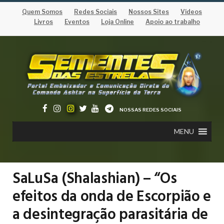
Quem Somos
Redes Sociais
Nossos Sites
Vídeos
Livros
Eventos
Loja Online
Apoio ao trabalho
NOSSAS REDES SOCIAIS
MENU
SaLuSa (Shalashian) – “Os
efeitos da onda de Escorpião e
a desintegração parasitária de