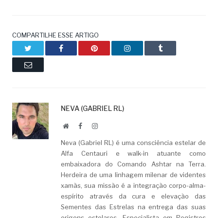
COMPARTILHE ESSE ARTIGO
Twitter
Facebook
Pinterest
LinkedIn
Tumblr
Email
NEVA (GABRIEL RL)
Website
Facebook
LinkedIn
Neva (Gabriel RL) é uma consciência estelar de
Alfa Centauri e walk-in atuante como
embaixadora do Comando Ashtar na Terra.
Herdeira de uma linhagem milenar de videntes
xamãs, sua missão é a integração corpo-alma-
espírito através da cura e elevação das
Sementes das Estrelas na entrega das suas
origens estelares. Especialista em Registros