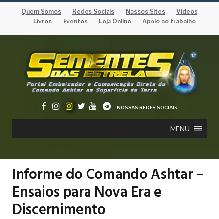
Quem Somos
Redes Sociais
Nossos Sites
Vídeos
Livros
Eventos
Loja Online
Apoio ao trabalho
NOSSAS REDES SOCIAIS
MENU
Informe do Comando Ashtar –
Ensaios para Nova Era e
Discernimento