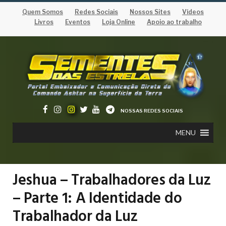
Quem Somos
Redes Sociais
Nossos Sites
Vídeos
Livros
Eventos
Loja Online
Apoio ao trabalho
NOSSAS REDES SOCIAIS
MENU
Jeshua – Trabalhadores da Luz
– Parte 1: A Identidade do
Trabalhador da Luz