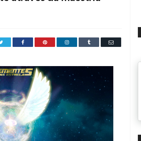
Twitter
Facebook
Pinterest
LinkedIn
Tumblr
Email