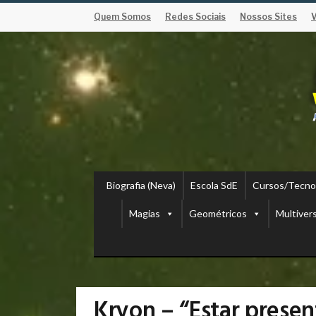
Quem Somos
Redes Sociais
Nossos Sites
Biografia (Neva)
Escola SdE
Cursos/Tecno
Magias
Geométricos
Multiver
Kryon – “Estar presen