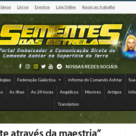
Vídeos
Livros
Eventos
Loja Online
Apoio ao trabalho
NOSSAS REDES SOCIAIS
logias
Federação Galáctica
Informe do Comando Ashtar
Sua
so
As Ilhas
As 24 horas
Angélicos
Mestres
Artigos
Inf
Translation
te através da maestria”