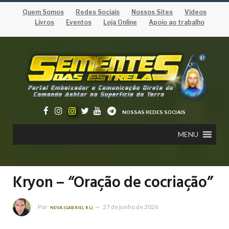
Quem Somos
Redes Sociais
Nossos Sites
Vídeos
Livros
Eventos
Loja Online
Apoio ao trabalho
NOSSAS REDES SOCIAIS
MENU
Kryon – “Oração de cocriação”
Por
27 de junho de 2026
NEVA (GABRIEL RL)