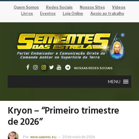
Quem Somos
Redes Sociais
Nossos Sites
Vídeos
Livros
Eventos
Loja Online
Apoio ao trabalho
NOSSAS REDES SOCIAIS
MENU
Kryon – “Primeiro trimestre
de 2026”
Por
20 de maio de 2026
NEVA (GABRIEL RL)