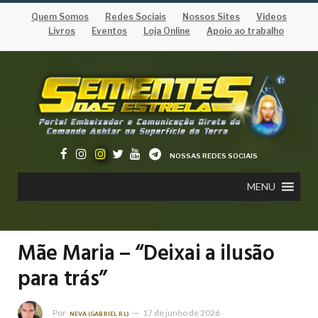
Quem Somos
Redes Sociais
Nossos Sites
Vídeos
Livros
Eventos
Loja Online
Apoio ao trabalho
NOSSAS REDES SOCIAIS
MENU
Mãe Maria – “Deixai a ilusão
para trás”
Por
17 de junho de 2026
NEVA (GABRIEL RL)