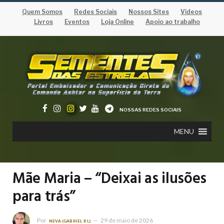
Quem Somos
Redes Sociais
Nossos Sites
Vídeos
Livros
Eventos
Loja Online
Apoio ao trabalho
NOSSAS REDES SOCIAIS
MENU
Mãe Maria – “Deixai as ilusões
para trás”
Por
29 de maio de 2026
NEVA (GABRIEL RL)