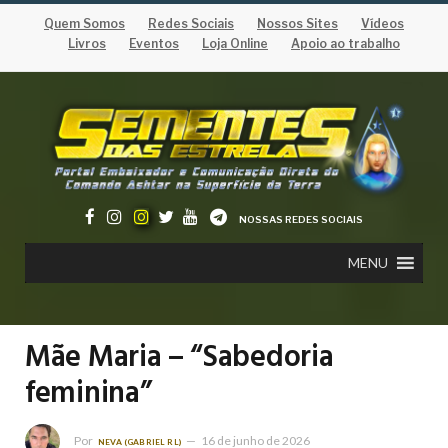
Quem Somos
Redes Sociais
Nossos Sites
Vídeos
Livros
Eventos
Loja Online
Apoio ao trabalho
NOSSAS REDES SOCIAIS
MENU
Mãe Maria – “Sabedoria
feminina”
Por
16 de junho de 2026
NEVA (GABRIEL RL)