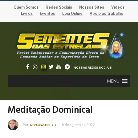
Quem Somos
Redes Sociais
Nossos Sites
Vídeos
Livros
Eventos
Loja Online
Apoio ao trabalho
NOSSAS REDES SOCIAIS
MENU
Meditação Dominical
Por
8 de agosto de 2022
NEVA (GABRIEL RL)