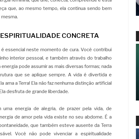
rgia feminina, que une, conecta, compreende e está
eça que, ao mesmo tempo, ela continua sendo bem
si mesma.
A ESPIRITUALIDADE CONCRETA
– é essencial neste momento de cura. Você contribui
ho interior pessoal, e também através do trabalho
sa energia pode assumir as mais diversas formas; nada
rutura que se aplique sempre. A vida é divertida e
a ama a Terra! Ela não faz nenhuma distinção artificial
. Ela desfruta de grande liberdade.
 uma energia de alegria, de prazer pela vida, de
energia de amor pela vida existe no seu abdome. É a
espontaneidade, que também esteve ausente da Terra
ável. Você não pode vivenciar a espiritualidade