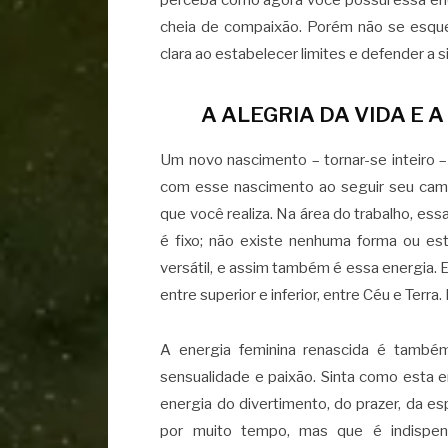
perceba como agora você possui essa ene
cheia de compaixão. Porém não se esqu
clara ao estabelecer limites e defender a 
A ALEGRIA DA VIDA E 
Um novo nascimento – tornar-se inteiro 
com esse nascimento ao seguir seu camin
que você realiza. Na área do trabalho, es
é fixo; não existe nenhuma forma ou est
versátil, e assim também é essa energia. El
entre superior e inferior, entre Céu e Terra
A energia feminina renascida é também
sensualidade e paixão. Sinta como esta 
energia do divertimento, do prazer, da 
por muito tempo, mas que é indispens