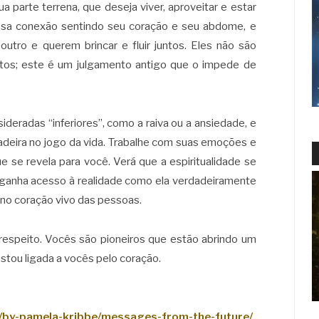
parte terrena, que deseja viver, aproveitar e estar
essa conexão sentindo seu coração e seu abdome, e
tro e querem brincar e fluir juntos. Eles não são
stos; este é um julgamento antigo que o impede de
ideradas “inferiores”, como a raiva ou a ansiedade, e
deira no jogo da vida. Trabalhe com suas emoções e
e se revela para você. Verá que a espiritualidade se
o, ganha acesso à realidade como ela verdadeiramente
r no coração vivo das pessoas.
espeito. Vocês são pioneiros que estão abrindo um
estou ligada a vocês pelo coração.
es/by-pamela-kribbe/messages-from-the-future/