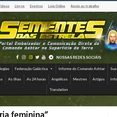
Vídeos
Livros
Eventos
Loja Online
Apoio ao trabalho
NOSSAS REDES SOCIAIS
logias
Federação Galáctica
Informe do Comando Ashtar
Sua
so
As Ilhas
As 24 horas
Angélicos
Mestres
Artigos
Inf
Translation
ia feminina”