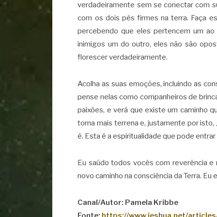
verdadeiramente sem se conectar com sua 
com os dois pés firmes na terra. Faça 
percebendo que eles pertencem um ao ou
inimigos um do outro, eles não são opo
florescer verdadeiramente.
Acolha as suas emoções, incluindo as cons
pense nelas como companheiros de brinca
paixões, e verá que existe um caminho qu
torna mais terrena e, justamente por ist
é. Esta é a espiritualidade que pode entra
Eu saúdo todos vocês com reverência e r
novo caminho na consciência da Terra. Eu 
Canal/Autor: Pamela Kribbe
Fonte:
https://www.jeshua.net/articl