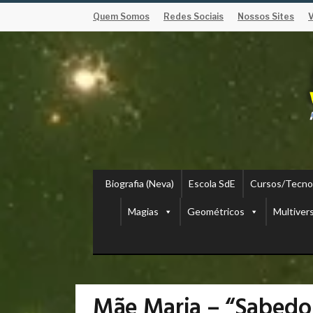
Quem Somos
Redes Sociais
Nossos Sites
Biografia (Neva)
Escola SdE
Cursos/Tecno
Magias
Geométricos
Multiver
Mãe Maria – “Sabedor