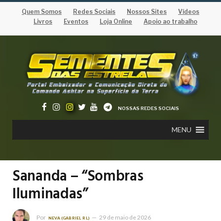
Quem Somos
Redes Sociais
Nossos Sites
Vídeos
Livros
Eventos
Loja Online
Apoio ao trabalho
NOSSAS REDES SOCIAIS
MENU
Sananda – “Sombras
Iluminadas”
Por
29 de maio de 2026
NEVA (GABRIEL RL)