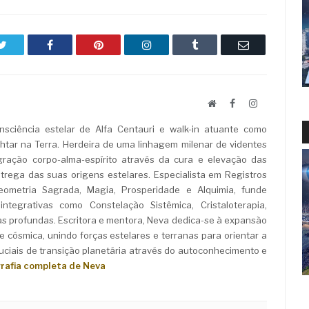
Twitter
Facebook
Pinterest
LinkedIn
Tumblr
Email
Website
Facebook
LinkedIn
sciência estelar de Alfa Centauri e walk-in atuante como
ar na Terra. Herdeira de uma linhagem milenar de videntes
ração corpo-alma-espírito através da cura e elevação das
rega das suas origens estelares. Especialista em Registros
Geometria Sagrada, Magia, Prosperidade e Alquimia, funde
ntegrativas como Constelação Sistêmica, Cristaloterapia,
as profundas. Escritora e mentora, Neva dedica-se à expansão
e cósmica, unindo forças estelares e terranas para orientar a
iais de transição planetária através do autoconhecimento e
grafia completa de Neva