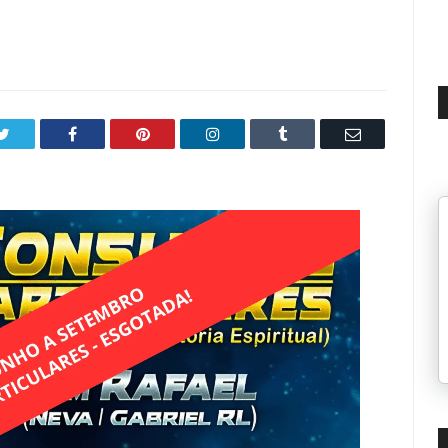
5
Twitter
Facebook
Pinterest
LinkedIn
Tumblr
Email