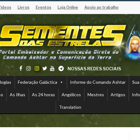
Vídeos
Livros
Eventos
Loja Online
Apoio ao trabalho
NOSSAS REDES SOCIAIS
logias
Federação Galáctica
Informe do Comando Ashtar
Sua
so
As Ilhas
As 24 horas
Angélicos
Mestres
Artigos
Inf
Translation