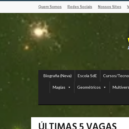
Quem Somos
Redes Sociais
Nossos Sites
Biografia (Neva)
Escola SdE
Cursos/Tecno
Magias
Geométricos
Multiver
ÚLTIMAS 5 VAGAS