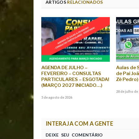
ARTIGOS
RELACIONADOS
AGENDA DE JULHO –
Aulas de 
FEVEREIRO – CONSULTAS
de Pai Jo
PARTICULARES – ESGOTADA!
Zé Pedro)
(MARÇO 2027 INICIADO…)
28 de julho de
5 de agosto de 2026
INTERAJA COM A GENTE
DEIXE SEU COMENTÁRIO