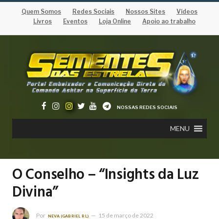
Quem Somos
Redes Sociais
Nossos Sites
Vídeos
Livros
Eventos
Loja Online
Apoio ao trabalho
NOSSAS REDES SOCIAIS
MENU
O Conselho – “Insights da Luz
Divina”
Por
15 de março de 2022
NEVA (GABRIEL RL)