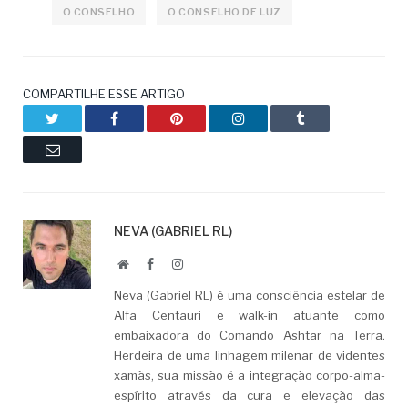
O CONSELHO
O CONSELHO DE LUZ
COMPARTILHE ESSE ARTIGO
Twitter
Facebook
Pinterest
LinkedIn
Tumblr
Email
NEVA (GABRIEL RL)
Website
Facebook
LinkedIn
Neva (Gabriel RL) é uma consciência estelar de
Alfa Centauri e walk-in atuante como
embaixadora do Comando Ashtar na Terra.
Herdeira de uma linhagem milenar de videntes
xamãs, sua missão é a integração corpo-alma-
espírito através da cura e elevação das