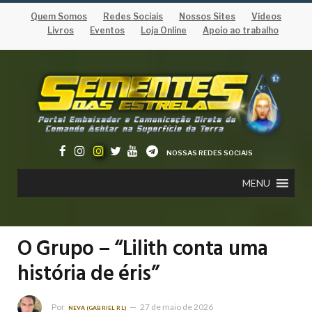
Quem Somos
Redes Sociais
Nossos Sites
Vídeos
Livros
Eventos
Loja Online
Apoio ao trabalho
NOSSAS REDES SOCIAIS
MENU
O Grupo – “Lilith conta uma
história de éris”
Por
27 de maio de 2026
NEVA (GABRIEL RL)