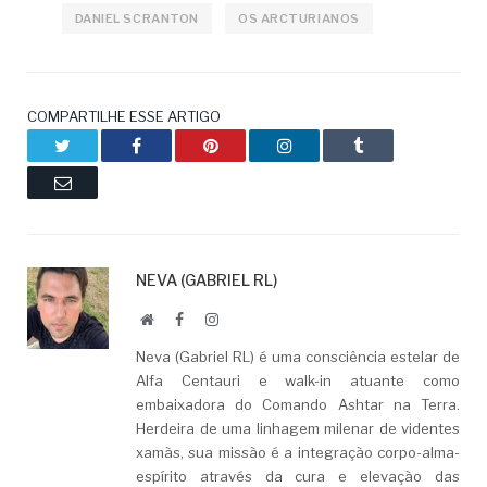
DANIEL SCRANTON
OS ARCTURIANOS
COMPARTILHE ESSE ARTIGO
Twitter
Facebook
Pinterest
LinkedIn
Tumblr
Email
NEVA (GABRIEL RL)
Website
Facebook
LinkedIn
Neva (Gabriel RL) é uma consciência estelar de
Alfa Centauri e walk-in atuante como
embaixadora do Comando Ashtar na Terra.
Herdeira de uma linhagem milenar de videntes
xamãs, sua missão é a integração corpo-alma-
espírito através da cura e elevação das