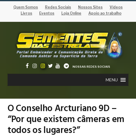
Quem Somos
Redes Sociais
Nossos Sites
Vídeos
Livros
Eventos
Loja Online
Apoio ao trabalho
NOSSAS REDES SOCIAIS
MENU
O Conselho Arcturiano 9D –
“Por que existem câmeras em
todos os lugares?”